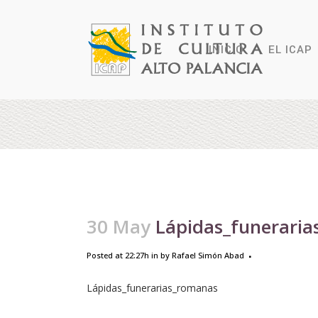
INICIO
EL ICAP
30 May
Lápidas_funerari
Posted at 22:27h
in
by
Rafael Simón Abad
Lápidas_funerarias_romanas