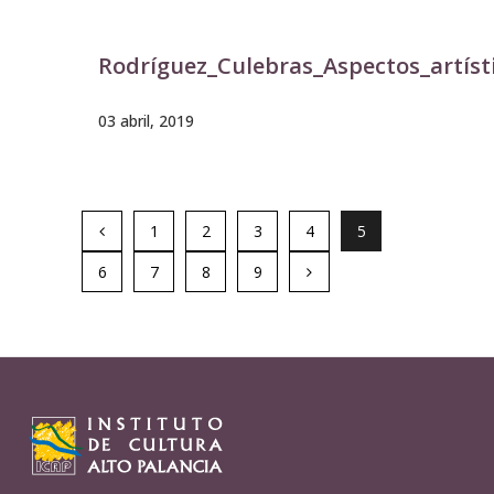
Rodríguez_Culebras_Aspectos_artíst
03 abril, 2019
1
2
3
4
5
6
7
8
9