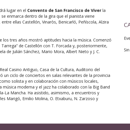
ndrá lugar en el
Convento de San Francisco de Viver
la
o se enmarca dentro de la gira que el pianista viene
entre ellas Castellón, Vinaròs, Benicarló, Peñíscola, Alzira
C
Ev
de los tres años mostró aptitudes hacia la música. Comenzó
 Tarrega” de Castellón con T. Forcada y, posteriormente,
Sin
ela de Julián Sánchez, Mario Mora, Albert Nieto y J. C.
eal Casino Antiguo, Casa de la Cultura, Auditorio del
ó un ciclo de conciertos en salas relevantes de la provincia
 como solista y en colaboración con músicos locales,
la música moderna y el jazz ha colaborado con la Big Band
lla-La Mancha. Ha asistido, asimismo, a encuentros y
rles Marigó, Emilio Molina, O. Etxaburu, N. Zarzoso y