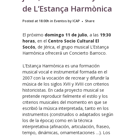
de L’Estança Harmònica
Posted at 18:00h
in
Eventos
by
ICAP
Share
El próximo
domingo 11 de julio
, a las
19:30
horas
, en el
Centro Socio Cultural El
Socós
, de Jérica, el grupo musical L’Estança
Harmònica ofrecerá un Concierto Barroco.
L’Estança Harmònica es una formación
musical vocal e instrumental formada en el
2007 con la vocación de recrear y difundir la
música de los siglos XVII y XVIII con criterios
historicistas. En cada proyecto musical se
pretende reproducir fielmente el estilo y los
criterios musicales del momento en que se
escribió la música interpretada, tanto en los
instrumentos (construidos o adaptados según
los de la época) como en la técnica
interpretativa (afinación, articulación, fraseo,
tempo, dinámicas, ornamentaciones …). Los