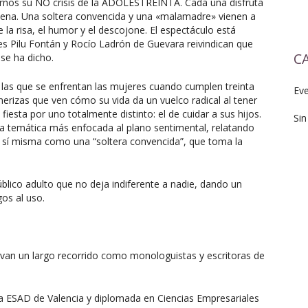
tarnos su NO crisis de la ADOLESTREINTA. Cada una disfruta
ntena. Una soltera convencida y una «malamadre» vienen a
la risa, el humor y el descojone. El espectáculo está
ices Pilu Fontán y Rocío Ladrón de Guevara reivindican que
C
 se ha dicho.
a las que se enfrentan las mujeres cuando cumplen treinta
Ev
merizas que ven cómo su vida da un vuelco radical al tener
iesta por uno totalmente distinto: el de cuidar a sus hijos.
Sin
a temática más enfocada al plano sentimental, relatando
 sí misma como una “soltera convencida”, que toma la
blico adulto que no deja indiferente a nadie, dando un
os al uso.
evan un largo recorrido como monologuistas y escritoras de
la ESAD de Valencia y diplomada en Ciencias Empresariales