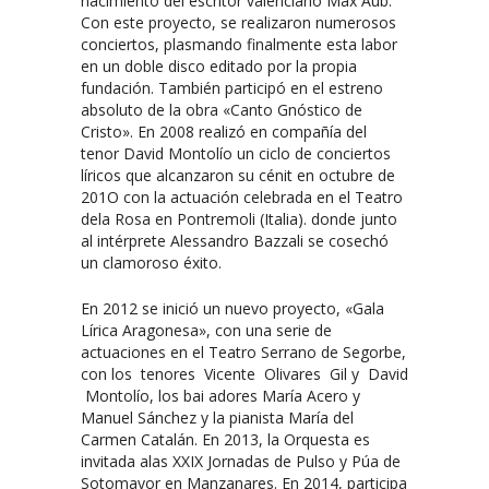
nacimiento del escritor valenciano Max Aub.
Con este proyecto, se realizaron numerosos
conciertos, plasmando finalmente esta labor
en un doble disco editado por la propia
fundación. También participó en el estreno
absoluto de la obra «Canto Gnóstico de
Cristo». En 2008 realizó en compañía del
tenor David Montolío un ciclo de conciertos
líricos que alcanzaron su cénit en octubre de
201O con la actuación celebrada en el Teatro
dela Rosa en Pontremoli (Italia). donde junto
al intérprete Alessandro Bazzali se cosechó
un clamoroso éxito.
En 2012 se inició un nuevo proyecto, «Gala
Lírica Aragonesa», con una serie de
actuaciones en el Teatro Serrano de Segorbe,
con los tenores Vicente Olivares Gil y David
Montolío, los bai adores María Acero y
Manuel Sánchez y la pianista María del
Carmen Catalán. En 2013, la Orquesta es
invitada alas XXIX Jornadas de Pulso y Púa de
Sotomayor en Manzanares. En 2014, participa