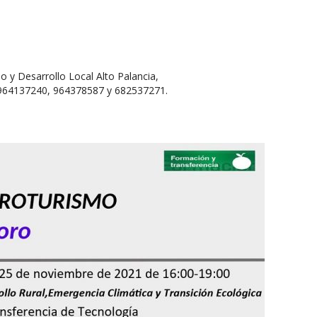
o y Desarrollo Local Alto Palancia,
 964137240, 964378587 y 682537271.