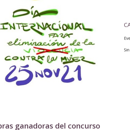
C
Ev
Sin
bras ganadoras del concurso