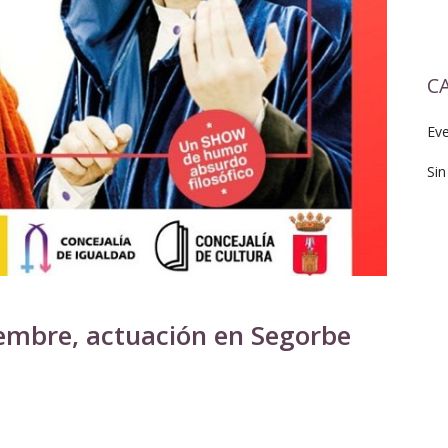
C
Ev
Sin
embre, actuación en Segorbe