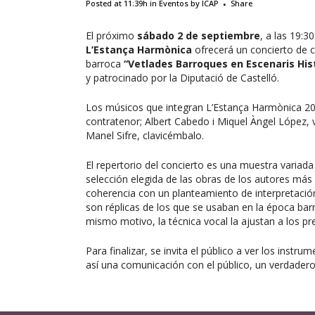
Posted at 11:39h
in
Eventos
by
ICAP
Share
El próximo
sábado 2 de septiembre
, a las 19:3
L’Estança Harmònica
ofrecerá un concierto de c
barroca
“Vetlades Barroques en Escenaris His
y patrocinado por la Diputació de Castelló.
Los músicos que integran L’Estança Harmònica 20
contratenor; Albert Cabedo i Miquel Àngel López, vi
Manel Sifre, clavicémbalo.
El repertorio del concierto es una muestra variad
selección elegida de las obras de los autores má
coherencia con un planteamiento de interpretación
son réplicas de los que se usaban en la época barro
mismo motivo, la técnica vocal la ajustan a los pr
Para finalizar, se invita el público a ver los inst
así una comunicación con el público, un verdade