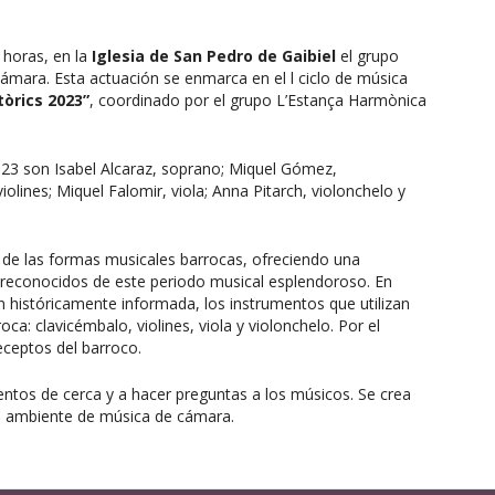
0 horas, en la
Iglesia de San Pedro de Gaibiel
el grupo
ámara. Esta actuación se enmarca en el l ciclo de música
tòrics 2023”
, coordinado por el grupo L’Estança Harmònica
23 son Isabel Alcaraz, soprano; Miquel Gómez,
olines; Miquel Falomir, viola; Anna Pitarch, violonchelo y
a de las formas musicales barrocas, ofreciendo una
s reconocidos de este periodo musical esplendoroso. En
 históricamente informada, los instrumentos que utilizan
ca: clavicémbalo, violines, viola y violonchelo. Por el
eceptos del barroco.
rumentos de cerca y a hacer preguntas a los músicos. Se crea
ro ambiente de música de cámara.