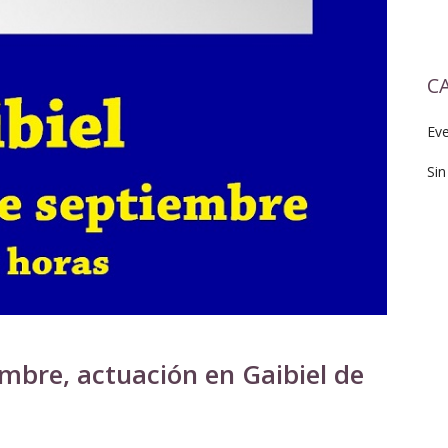
C
Ev
Sin
mbre, actuación en Gaibiel de