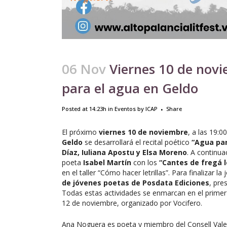
06 Nov
Viernes 10 de novi
para el agua en Geldo
Posted at 14:23h
in
Eventos
by
ICAP
Share
El próximo
viernes 10 de noviembre
, a las 19:0
Geldo
se desarrollará el recital poético
“Agua par
Díaz, Iuliana Apostu y Elsa Moreno
. A continua
poeta
Isabel Martín
con los
“Cantes de fregá l
en el taller “Cómo hacer letrillas”. Para finalizar l
de jóvenes poetas de Posdata Ediciones
, pre
Todas estas actividades se enmarcan en el primer A
12 de noviembre, organizado por Vocifero.
Ana Noguera es poeta y miembro del Consell Valenci