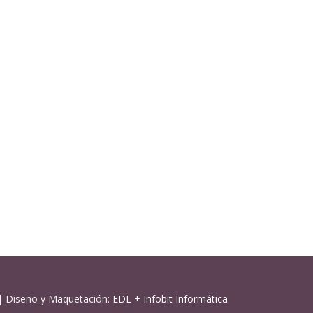
| Diseño y Maquetación:
EDL
+
Infobit Informática