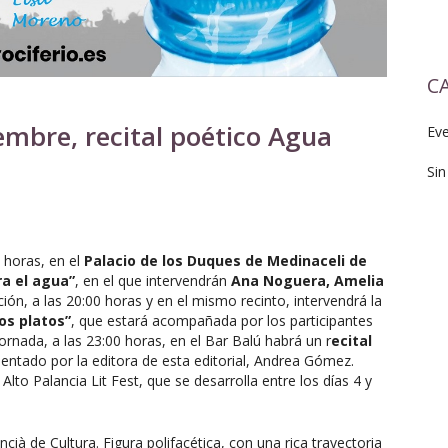
C
embre, recital poético Agua
Ev
Sin
0 horas, en el
Palacio de los Duques de Medinaceli de
a el agua”
, en el que intervendrán
Ana Noguera, Amelia
ción, a las 20:00 horas y en el mismo recinto, intervendrá la
os platos”
, que estará acompañada por los participantes
a jornada, a las 23:00 horas, en el Bar Balú habrá un r
ecital
sentado por la editora de esta editorial, Andrea Gómez.
lto Palancia Lit Fest, que se desarrolla entre los días 4 y
à de Cultura. Figura polifacética, con una rica trayectoria