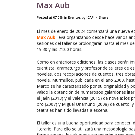
Max Aub
Posted at 07:09h
in
Eventos
by
ICAP
Share
El mes de enero de 2024 comenzará una nueva ed
Max Aub
lleva organizando desde hace varios añ
sesiones del taller se prolongarán hasta el mes de
19:30 y las 21:00 horas.
Como en anteriores ediciones, las clases serán imp
cuentista, dramaturgo y profesor de talleres de es
novelas, dos recopilaciones de cuentos, tres obra
novela, Murmullos, publicada en el año 2000, hast
Marco se ha caracterizado por su originalidad y por
valido la obtención de numerosos galardones litera
el Jaén (2013) y el Valencia (2015) de novela; los 
oro (2007) y Miguel Unamuno (2008) de cuento; y e
teatrales han sido llevadas a escena.
El taller es una buena oportunidad para conocer, d
literario. Para ello se utilizará una metodología b
forma amena, los alumnos aprenderán a mejorar s