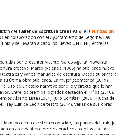
ición del
Taller de Escritura Creativa
que la
Fundación
os en colaboración con el Ayuntamiento de Segorbe. Las
 junio y se llevarán a cabo los jueves ON LINE, entre las
artidas por el escritor Vicente Marco Aguilar, novelista,
critura creativa. Marco (Valencia, 1966) ha publicado nueve
s teatrales y varios manuales de escritura. Desde su primera
a su última obra publicada, La mujer geométrica (2019),
 el uso de un estilo narrativo sencillo y directo que le han
rios. Entre los premios logrados destacan el Tiflos (2010),
premios Alberto Lista (2001), Julio Cortázar (2006), Hucha de
l Fray Luis de León de teatro (2014). Varias de sus obras
e la mano de un escritor reconocido, las pautas del trabajo
asada en abundantes ejercicios prácticos, con los que, de
u estilo narrativo, así como a encontrar un planteamiento