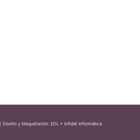
| Diseño y Maquetación:
EDL
+
Infobit Informática