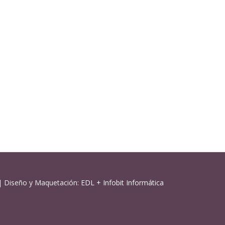
| Diseño y Maquetación:
EDL
+
Infobit Informática