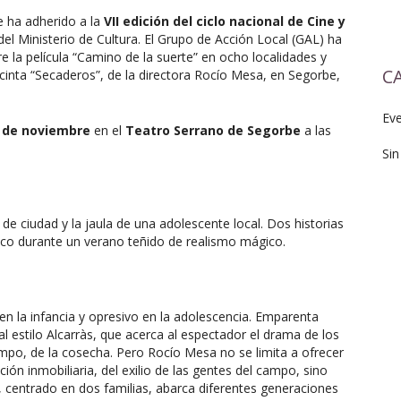
e ha adherido a la
VII edición del ciclo nacional de Cine y
 del Ministerio de Cultura. El Grupo de Acción Local (GAL) ha
 la película “Camino de la suerte” en ocho localidades y
C
cinta “Secaderos”, de la directora Rocío Mesa, en Segorbe,
Ev
1 de noviembre
en el
Teatro Serrano de Segorbe
a las
Sin
de ciudad y la jaula de una adolescente local. Dos historias
aco durante un verano teñido de realismo mágico.
en la infancia y opresivo en la adolescencia. Emparenta
al estilo Alcarràs, que acerca al espectador el drama de los
 campo, de la cosecha. Pero Rocío Mesa no se limita a ofrecer
ión inmobiliaria, del exilio de las gentes del campo, sino
 centrado en dos familias, abarca diferentes generaciones