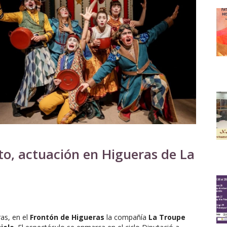
o, actuación en Higueras de La
ras, en el
Frontón de Higueras
la compañía
La Troupe