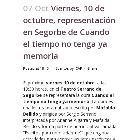
07 Oct
Viernes, 10 de
octubre, representación
en Segorbe de Cuando
el tiempo no tenga ya
memoria
Posted at 18:40h
in
Eventos
by
ICAP
Share
El próximo
viernes 10 de octubre
, a las
19:30 horas, en el
Teatro Serrano de
Segorbe
se representará la obra
Cuando el
tiempo no tenga ya memoria
. La obra es
una lectura dramatizada escrita por
Mafalda
Bellido
y dirigida por Sergio Serrano,
interpretada por Arianne Algarra y Mafalda
Bellido y forma parte de una iniciativa llamada
“Escritos para no olvidar(me)” que engloba
actividades para acercar las artes escénicas y