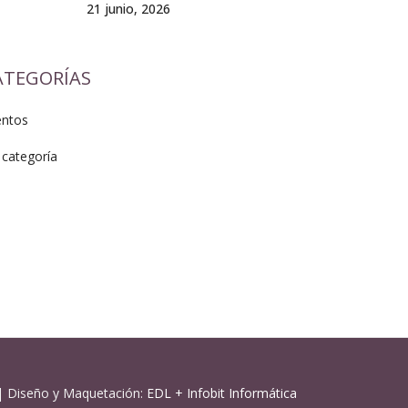
21 junio, 2026
ATEGORÍAS
entos
 categoría
| Diseño y Maquetación:
EDL
+
Infobit Informática