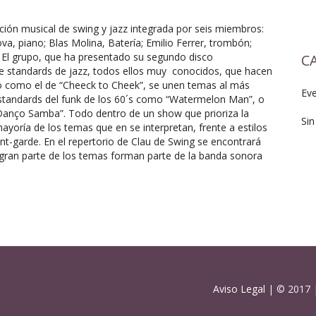
ción musical de swing y jazz integrada por seis miembros:
a, piano; Blas Molina, Batería; Emilio Ferrer, trombón;
. El grupo, que ha presentado su segundo disco
C
 de standards de jazz, todos ellos muy conocidos, que hacen
ico como el de “Cheeck to Cheek”, se unen temas al más
Ev
standards del funk de los 60´s como “Watermelon Man”, o
Danço Samba”. Todo dentro de un show que prioriza la
Sin
mayoría de los temas que en se interpretan, frente a estilos
t-garde. En el repertorio de Clau de Swing se encontrará
 gran parte de los temas forman parte de la banda sonora
Aviso Legal
| © 2017 