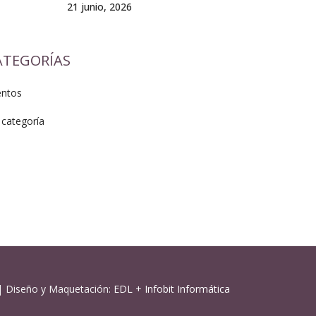
21 junio, 2026
ATEGORÍAS
entos
 categoría
| Diseño y Maquetación:
EDL
+
Infobit Informática