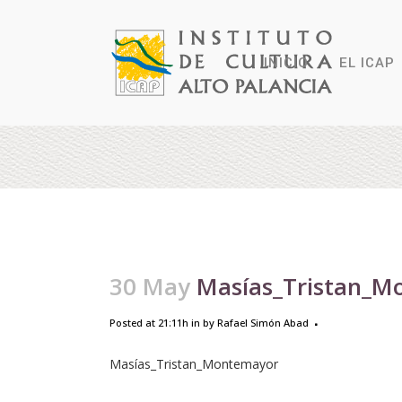
INICIO
EL ICAP
30 May
Masías_Tristan_M
Posted at 21:11h
in
by
Rafael Simón Abad
Masías_Tristan_Montemayor