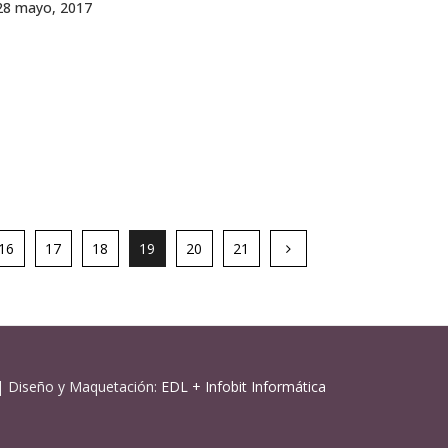
28 mayo, 2017
16
17
18
19
20
21
| Diseño y Maquetación:
EDL
+
Infobit Informática