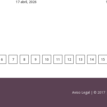
17 abril, 2026
6
7
8
9
10
11
12
13
14
15
Aviso Legal
| © 2017 