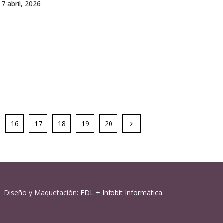
17 abril, 2026
16
17
18
19
20
| Diseño y Maquetación:
EDL
+
Infobit Informática