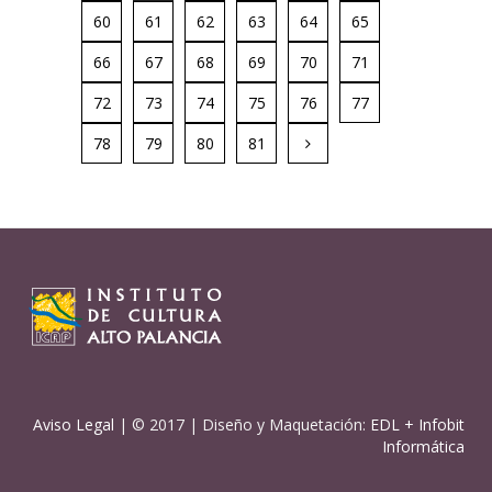
60
61
62
63
64
65
66
67
68
69
70
71
72
73
74
75
76
77
78
79
80
81
Aviso Legal
| © 2017 | Diseño y Maquetación:
EDL
+
Infobit
Informática