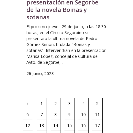
presentación en Segorbe
de la novela Boinas y
sotanas
El próximo jueves 29 de junio, a las 18:30
horas, en el Círculo Segorbino se
presentará la última novela de Pedro
Gómez Simón, titulada "Boinas y
sotanas". Intervendrán en la presentación
Marisa López, concejal de Cultura del
Ayto. de Segorbe,...
26 junio, 2023
1
2
3
4
5
6
7
8
9
10
11
12
13
14
15
16
17