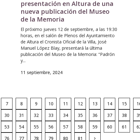
presentación en Altura de una
nueva publicación del Museo
de la Memoria
El próximo jueves 12 de septiembre, a las 19:30
horas, en el salón de Plenos del Ayuntamiento
de Altura el Cronista Oficial de la Villa, José
Manuel López Blay, presentará la última
publicación del Museo de la Memoria: “Padrón
y...
11 septiembre, 2024
7
8
9
10
11
12
13
14
15
1
30
31
32
33
34
35
36
37
38
3
53
54
55
56
57
58
59
60
61
6
76
77
78
79
80
81