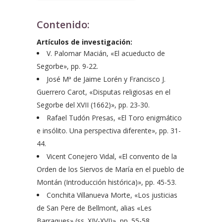
Contenido:
Artículos de investigación:
V. Palomar Macián, «El acueducto de
Segorbe», pp. 9-22.
José Mª de Jaime Lorén y Francisco J.
Guerrero Carot, «Disputas religiosas en el
Segorbe del XVII (1662)», pp. 23-30.
Rafael Tudón Presas, «El Toro enigmático
e insólito. Una perspectiva diferente», pp. 31-
44.
Vicent Conejero Vidal, «El convento de la
Orden de los Siervos de María en el pueblo de
Montán (Introducción histórica)», pp. 45-53.
Conchita Villanueva Morte, «Los justicias
de San Pere de Bellmont, alias «Les
Barraques» (ss. XIV-XVI)», pp. 55-58.