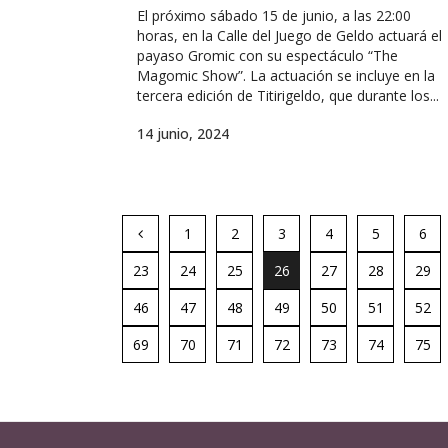
El próximo sábado 15 de junio, a las 22:00
horas, en la Calle del Juego de Geldo actuará el
payaso Gromic con su espectáculo “The
Magomic Show”. La actuación se incluye en la
tercera edición de Titirigeldo, que durante los...
14 junio, 2024
1
2
3
4
5
6
23
24
25
26
27
28
29
46
47
48
49
50
51
52
69
70
71
72
73
74
75