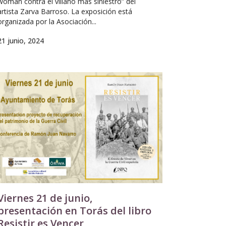
woman contra el villano más siniestro” del
artista Zarva Barroso. La exposición está
organizada por la Asociación...
21 junio, 2024
Viernes 21 de junio,
presentación en Torás del libro
Resistir es Vencer