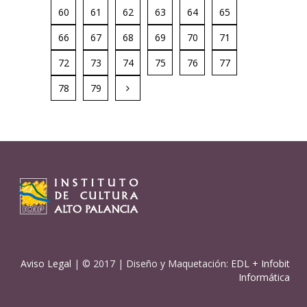
60
61
62
63
64
65
66
67
68
69
70
71
72
73
74
75
76
77
78
79
Aviso Legal
| © 2017 | Diseño y Maquetación:
EDL
+
Infobit
Informática