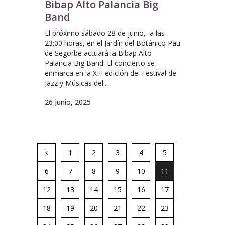
Bibap Alto Palancia Big
Band
El próximo sábado 28 de junio, a las
23:00 horas, en el Jardín del Botánico Pau
de Segorbe actuará la Bibap Alto
Palancia Big Band. El concierto se
enmarca en la XIII edición del Festival de
Jazz y Músicas del...
26 junio, 2025
1
2
3
4
5
6
7
8
9
10
11
12
13
14
15
16
17
18
19
20
21
22
23